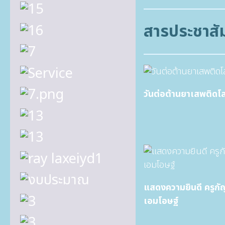
สารประชาสัม
วันต่อต้านยาเสพติดโ
แสดงความยินดี ครูกั
เอมโอษฐ์